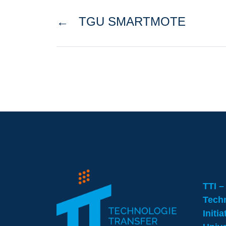
←
TGU SMARTMOTE
TTI –
Techn
Initi