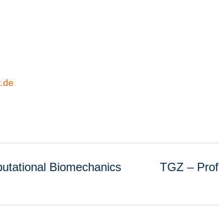
t.de
putational Biomechanics
TGZ – Prof