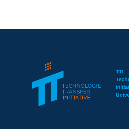
TTI –
Techn
Initi
Unive