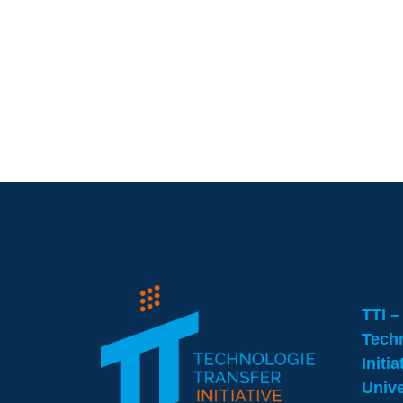
TTI –
Techn
Initi
Unive