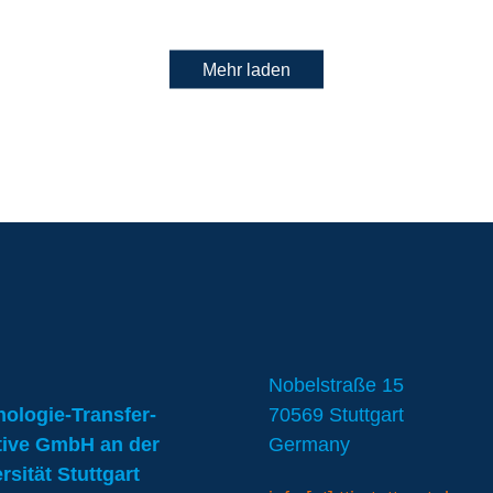
Mehr laden
Nobelstraße 15
ologie-Transfer-
70569 Stuttgart
ative GmbH an der
Germany
rsität Stuttgart